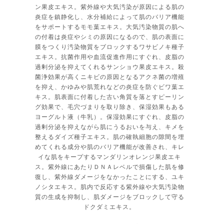
ン果皮エキス。紫外線や大気汚染が原因による肌の
炎症を鎮静化し、水分補給によって肌のバリア機能
をサポートするモモ葉エキス。大気汚染物質の肌へ
の付着は炎症やシミの原因になるので、肌の表面に
膜をつくり汚染物質をブロックするワサビノキ種子
エキス。抗菌作用や血流促進作用にすぐれ、皮脂の
過剰分泌を抑えてくれるサンショウ果皮エキス。殺
菌浄効果が高くニキビの原因となるアクネ菌の増殖
を抑え、かゆみや肌荒れなどの炎症を防ぐビワ葉エ
キス。肌表面に付着した古い角質を落とすピーリン
グ効果で、毛穴づまりを取り除き、保湿効果もある
ヨーグルト液（牛乳）。保湿効果にすぐれ、皮脂の
過剰分泌を抑えながら肌にうるおいを与え、キメを
整えるダイズ種子エキス。肌の確執細胞の隙間を埋
めてくれる成分や肌のバリア機能が改善され、キレ
イな肌をキープするマンダリンオレンジ果皮エキ
ス。紫外線にあたりＤＮＡレベルで損傷した肌を修
復し、紫外線ダメージをなかったことにする、ユキ
ノシタエキス。肌内で反応する紫外線や大気汚染物
質の生成を抑制し、肌ダメージをブロックして守る
ドクダミエキス。