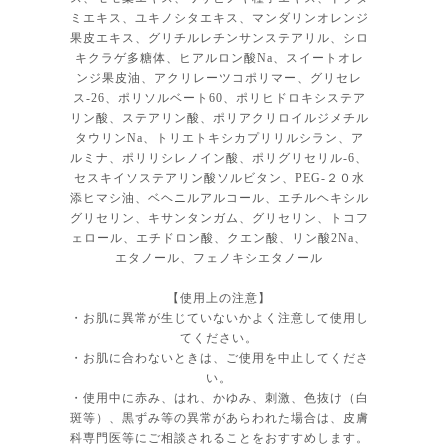
ミエキス、ユキノシタエキス、マンダリンオレンジ
果皮エキス、グリチルレチンサンステアリル、シロ
キクラゲ多糖体、ヒアルロン酸Na、スイートオレ
ンジ果皮油、アクリレーツコポリマー、グリセレ
ス-26、ポリソルベート60、ポリヒドロキシステア
リン酸、ステアリン酸、ポリアクリロイルジメチル
タウリンNa、トリエトキシカプリリルシラン、ア
ルミナ、ポリリシレノイン酸、ポリグリセリル-6、
セスキイソステアリン酸ソルビタン、PEG-２０水
添ヒマシ油、ベヘニルアルコール、エチルヘキシル
グリセリン、キサンタンガム、グリセリン、トコフ
ェロール、エチドロン酸、クエン酸、リン酸2Na、
エタノール、フェノキシエタノール
【使用上の注意】
・お肌に異常が生じていないかよく注意して使用し
てください。
・お肌に合わないときは、ご使用を中止してくださ
い。
・使用中に赤み、はれ、かゆみ、刺激、色抜け（白
斑等）、黒ずみ等の異常があらわれた場合は、皮膚
科専門医等にご相談されることをおすすめします。