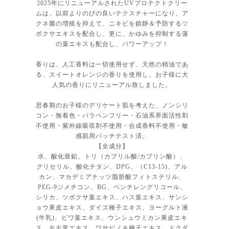
2025年にリニューアルされたUVプロテクトクリー
ムは、以前よりのびの良いテクスチャーになり、ア
クネ菌の増殖を抑えて、ニキビを鎮静＆予防するツ
ボクサエキスを配合し、更に、かゆみを抑制する蓮
の葉エキスも配合し、パワーアップ！
香りは、人工香料は一切使用せず、天然の精油であ
る、スイートオレンジの香りを使用し、お子様に大
人気の香りにリニューアル致しました。
思春期のお子様のデリケート肌を考えた、ノンシリ
コン・無着色・パラベンフリー・石油系界面活性剤
不使用・紫外線吸収剤不使用・合成香料不使用・敏
感肌用パッチテスト済。
【全成分】
水、酸化亜鉛、トリ（カプリル酸/カプリン酸）、
グリセリル、酸化チタン、DPG、（C13-15)、アル
カン、マカデミアナッツ脂肪酸フィトステリル、
PEG-9ジメチコン、BG、ペンチレングリコール、
シリカ、ツボクサ葉エキス、ハス葉エキス、サンシ
ョウ果皮エキス、ダイズ種子エキス、ヨーグルト液
(牛乳)、ビワ葉エキス、ウンシュウミカン果皮エキ
ス、モモ葉エキス、ワサビノキ種子エキス、ドクダ