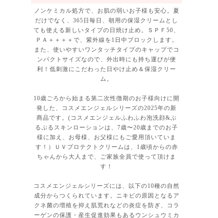
ノンケミカル処方で、お肌の弱いお子様も安心。夏
だけでなく、365日毎日、朝用の保湿クリームとし
ても使える新しいタイプの日焼け止め。ＳＰＦ50、
ＰＡ＋＋＋＋で、紫外線を1日中ブロックします。
また、使いやすいワンタッチタイプのキャップでコ
ンパクトサイズなので、外出時にも持ち運びが便
利！低刺激にこだわった日やけ止め＆保湿クリー
ム。
10歳ごろから始まる第二次性徴期のお子様向けに開
発した、コスメエンジェルシリーズの2025年の新
商品です。(コスメエンジェルふわふわ泡洗顔&ぷ
るぷるスキンローションは、7歳〜20歳までのお子
様に加え、お母様、お父様にもご愛用頂いていま
す！）ＵＶプロテクトクリームは、1歳頃からの赤
ちゃんから大人まで、ご家族全員で使って頂けま
す！
コスメエンジェルシリーズには、以下の10種の自然
成分からつくられています。ニキビの原因となるア
クネ菌の増殖を抑え肌荒れなどの炎症を防ぎ、コラ
ーゲンの保護・産生促進効果もあるウンシュウミカ