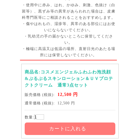
・使用中に赤み、はれ、かゆみ、刺激、色抜け（白
斑等）、黒ずみ等の異常があらわれた場合は、皮膚
科専門医等にご相談されることをおすすめします。
・傷やはれもの、湿疹等、異常のある部位にはお使
いにならないでください。
・乳幼児の手の届かないところに保管してくださ
い。
・極端に高温又は低温の場所、直射日光のあたる場
所には保管しないでください。
商品名:コスメエンジェルふわふわ泡洗顔
&ぷるぷるスキンローション＆ＵＶプロテ
クトクリーム 通常3点セット
12,500 円
販売価格
(税抜):
通常価格
(税抜):
12,500 円
数量:
カートに入れる