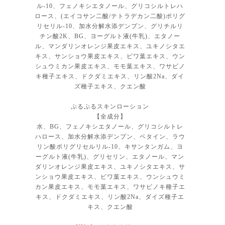
ル-10、フェノキシエタノール、グリコシルトレハ
ロース、(エイコサン二酸/テトラデカン二酸)ポリグ
リセリル-10、加水分解水添デンプン、グリチルリ
チン酸2K、BG、ヨーグルト液(牛乳)、エタノー
ル、マンダリンオレンジ果皮エキス、ユキノシタエ
キス、サンショウ果皮エキス、ビワ葉エキス、ウン
シュウミカン果皮エキス、モモ葉エキス、ワサビノ
キ種子エキス、ドクダミエキス、リン酸2Na、ダイ
ズ種子エキス、クエン酸
ぷるぷるスキンローション
【全成分】
水、BG、フェノキシエタノール、グリコシルトレ
ハロース、加水分解水添デンプン、ベタイン、ラウ
リン酸ポリグリセルリル-10、キサンタンガム、ヨ
ーグルト液(牛乳)、グリセリン、エタノール、マン
ダリンオレンジ果皮エキス、ユキノシタエキス、サ
ンショウ果皮エキス、ビワ葉エキス、ウンシュウミ
カン果皮エキス、モモ葉エキス、ワサビノキ種子エ
キス、ドクダミエキス、リン酸2Na、ダイズ種子エ
キス、クエン酸