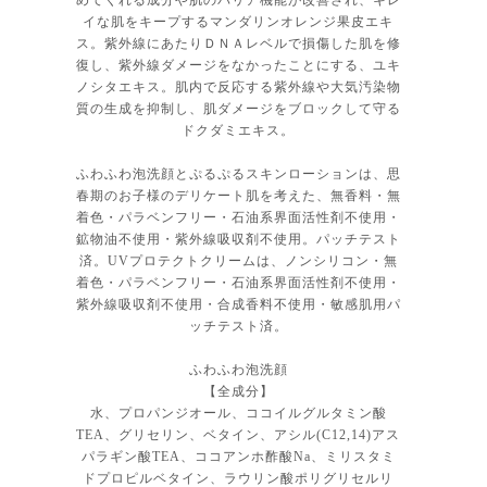
めてくれる成分や肌のバリア機能が改善され、キレ
イな肌をキープするマンダリンオレンジ果皮エキ
ス。紫外線にあたりＤＮＡレベルで損傷した肌を修
復し、紫外線ダメージをなかったことにする、ユキ
ノシタエキス。肌内で反応する紫外線や大気汚染物
質の生成を抑制し、肌ダメージをブロックして守る
ドクダミエキス。
ふわふわ泡洗顔とぷるぷるスキンローションは、思
春期のお子様のデリケート肌を考えた、無香料・無
着色・パラベンフリー・石油系界面活性剤不使用・
鉱物油不使用・紫外線吸収剤不使用。パッチテスト
済。UVプロテクトクリームは、ノンシリコン・無
着色・パラベンフリー・石油系界面活性剤不使用・
紫外線吸収剤不使用・合成香料不使用・敏感肌用パ
ッチテスト済。
ふわふわ泡洗顔
【全成分】
水、プロパンジオール、ココイルグルタミン酸
TEA、グリセリン、ベタイン、アシル(C12,14)アス
パラギン酸TEA、ココアンホ酢酸Na、ミリスタミ
ドプロピルベタイン、ラウリン酸ポリグリセルリ