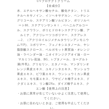
UVプロテクトクリーム
【全成分】
水、エチルヘキサン酸セチル、酸化チタン、トリエ
チルヘキサノイン、イソヘキサデカン、ペンチレン
グリコール、ステアリン酸ソルビタン、ポリソルベ
ート80、ステアリンサンＡＩ，ベヘニルアルコー
ル、スクワラン、ポリヒドロキシステアリン酸、ア
ルミナ、アクリレーツコポリマー、ステアレス
―2、（アクリロイルジメチルタウリンアンモニウ
ム/VP)、コポリマー、フェノキシエタノール、ヤシ
脂肪酸スクロース、ベルガモット果実油・オレンジ
油・ラベンダー油・ニオイテンジクアオイ油・ロー
マカミツレ花油、BG、t-ブタノール、ヨーグルト
液(牛乳)、グリセリン、エタノール、マンダリンオ
レンジ果皮エキス、ユキノシタエキス、サンショウ
果皮エキス、ビワ葉エキス、ウンシュウミカン果皮
エキス、モモ葉エキス、ワサビノキ種子エキス、ド
クダミエキス、リン酸2Na、ダイズ種子エキス、ク
エン酸【使用上の注意】
・お肌に異常が生じていないかよく注意して使用し
てください。
・お肌に合わないときは、ご使用を中止してくださ
い。