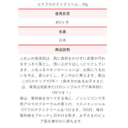
ＵＶプロテクトクリーム：30g
使用目安
約2ヶ月
生産
日本
商品説明
ふわふわ泡洗顔は、肌に負担をかけずに皮脂や汚れ
をすっきり落とし、洗い上がりはしっとりとしてい
ます。ぷるぷるスキンローションは、お肌にうるお
いを与え、柔らかくし、すこやかに整えます。夜は
この2ステップでOK！（保水力のあるお子さまに
は、保湿は化粧水だけのシンプルケアで基本的に
OKです！）
朝は、紫外線をガードする為に、ノンシリコンで天
然アロマのフローラルの香りの、コスメエンジェル
UVプロテクトクリームをつけます。365日、毎日
紫外線をブロックし日やけを防ぎ、お子さまのピュ
ア肌を健やかに保ちます。