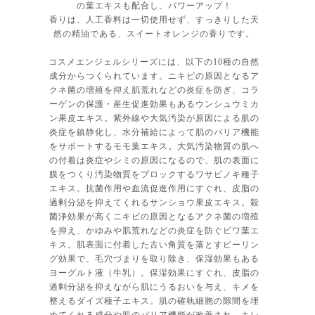
の葉エキスも配合し、パワーアップ！
香りは、人工香料は一切使用せず、すっきりした天
然の精油である、スイートオレンジの香りです。
コスメエンジェルシリーズには、以下の10種の自然
成分からつくられています。ニキビの原因となるア
クネ菌の増殖を抑え肌荒れなどの炎症を防ぎ、コラ
ーゲンの保護・産生促進効果もあるウンシュウミカ
ン果皮エキス。紫外線や大気汚染が原因による肌の
炎症を鎮静化し、水分補給によって肌のバリア機能
をサポートするモモ葉エキス。大気汚染物質の肌へ
の付着は炎症やシミの原因になるので、肌の表面に
膜をつくり汚染物質をブロックするワサビノキ種子
エキス。抗菌作用や血流促進作用にすぐれ、皮脂の
過剰分泌を抑えてくれるサンショウ果皮エキス。殺
菌浄効果が高くニキビの原因となるアクネ菌の増殖
を抑え、かゆみや肌荒れなどの炎症を防ぐビワ葉エ
キス。肌表面に付着した古い角質を落とすピーリン
グ効果で、毛穴づまりを取り除き、保湿効果もある
ヨーグルト液（牛乳）。保湿効果にすぐれ、皮脂の
過剰分泌を抑えながら肌にうるおいを与え、キメを
整えるダイズ種子エキス。肌の確執細胞の隙間を埋